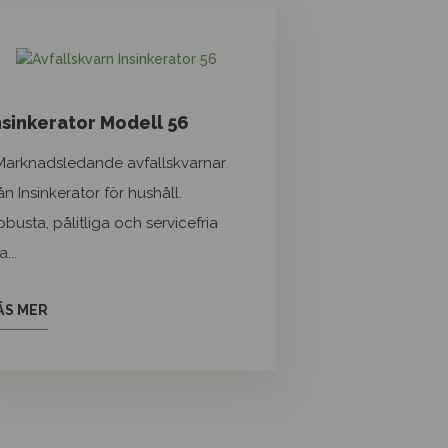
nsinkerator Modell 56
arknadsledande avfallskvarnar
ån Insinkerator för hushåll.
busta, pålitliga och servicefria
...
ÄS MER