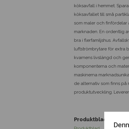
köksavfall i hemmet. Spara
köksavfallet till små part
som maler och finfördelar a
marknaden. En ordentlig a
bra i flerfamiljshus. Avfal
luftströmbrytare för extra
kvarnens livslängd och ger
komponenterna och materi
maskinerna marknadsunika. I
de alternativ som finns på
produktutveckling. Levere
Produktblad och ritn
Denn
Produktblad