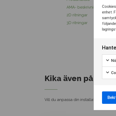
Cookies 
AMA- beskrivningstexter
enhet. F
2D ritningar
samtyck
3D ritningar
följande
lagrings
Hante
Nö
Coo
Kika även på
Bekr
Vill du anpassa din installation? Kika 