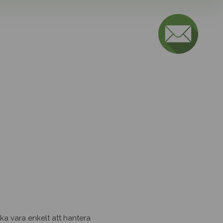
ta oss
på 08-541 303 60 eller fyll i
ende så återkommer vi snarast.
ska vara enkelt att hantera