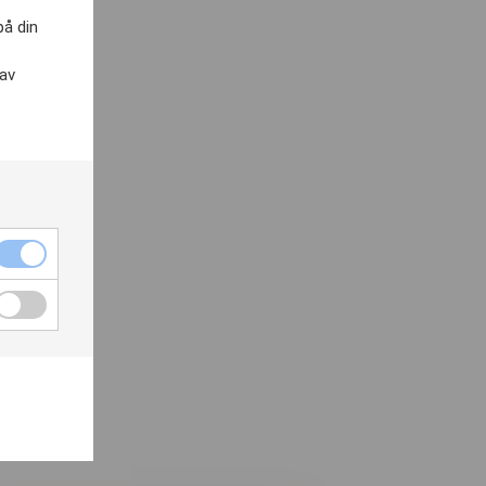
på din
 av