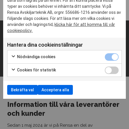
data som lagras på din enhet. För att kunna placera vissa
samarbetspartners!
typer av cookies behöver vi inhämta ditt samtycke. Vi på
Jag godkänner hantering av
personuppgifter
Rensa Avskiljarteknik AB, orgnr. 556686-1216 använder oss av
följande slags cookies. För att läsa mer om vilka cookies vi
använder och lagringstid,
klicka här för att komma till vår
SKICKA
cookiepolicy.
Adress
Lindövägen 10
Hantera dina cookieinställningar
186 92 Vallentuna
Nödvändiga cookies
Cookies för statistik
Kontaktinfo
08-541 303 60
Bekräfta val
Acceptera alla
info@rensa.se
Information till våra leverantörer
och kunder
Sociala medier
Linkedin
Sedan 1 maj 2024 är vi på Rensa en del av
Facebook