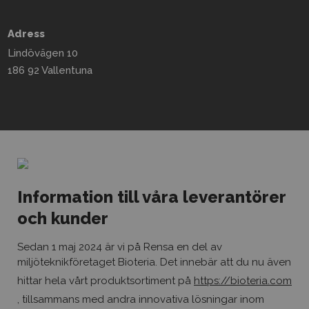
Adress
Lindövägen 10
186 92 Vallentuna
Kontaktinfo
08-541 303 60
info@rensa.se
Information till våra leverantörer
och kunder
Sociala medier
Linkedin
Sedan 1 maj 2024 är vi på Rensa en del av
Facebook
miljöteknikföretaget Bioteria. Det innebär att du nu även
hittar hela vårt produktsortiment på
https://bioteria.com
Copyright © Rensa
, tillsammans med andra innovativa lösningar inom