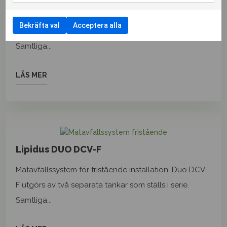
Matavfallssystem för fristående installation. Duo DCO-
Bekräfta val
Acceptera alla
F utgörs av två separata tankar som ställs i serie.
Samtliga...
LÄS MER
Lipidus DUO DCV-F
Matavfallssystem för fristående installation. Duo DCV-
F utgörs av två separata tankar som ställs i serie.
Samtliga...