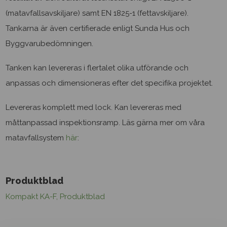
Jag godkänner hantering av
personuppgifter
(matavfallsavskiljare) samt EN 1825-1 (fettavskiljare).
Tankarna är även certifierade enligt Sunda Hus och
Byggvarubedömningen.
SKICKA
Tanken kan levereras i flertalet olika utförande och
anpassas och dimensioneras efter det specifika projektet.
Levereras komplett med lock. Kan levereras med
måttanpassad inspektionsramp. Läs gärna mer om våra
matavfallsystem
här
:
Produktblad
Kompakt KA-F, Produktblad