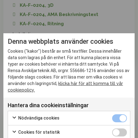
KA-F-0204, 3D
KA-F-0204, AMA Beskrivningstext
KA-F-0204, Ritning
Installation
Denna webbplats använder cookies
KA-F-0204, Installationsanvisning
Cookies ("kakor") består av små textfiler. Dessa innehåller
data som lagras på din enhet. För att kunna placera vissa
typer av cookies behöver vi inhämta ditt samtycke. Vi på
Rensa Avskiljarteknik AB, orgnr. 556686-1216 använder oss av
följande slags cookies. För att läsa mer om vilka cookies vi
använder och lagringstid,
klicka här för att komma till vår
Se även
cookiepolicy.
Hantera dina cookieinställningar
Nödvändiga cookies
Cookies för statistik
Lipidus DUO DCO-F