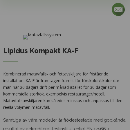
Kontakta oss
Ring oss på 08-541 303 60 eller fyll i nedanstående
så återkommer vi snarast.
Lipidus Kompakt KA-F
Kombinerad matavfalls- och fettavskiljare för fristående
installation. KA-F är framtagen främst för förskolor/skolor där
man har 20 dagars drift per månad istället för 30 dagar som
kommersiella storkök, exempelvis restauranger/hotell.
Matavfallsavskiljaren kan således minskas och anpassas till den
reella volymen matavfall.
Samtliga av våra modeller är flödestestade med godkända
Max filstorlek: 50 MB.
resultat av ackrediterat testinstitut enligt EN 12566-1