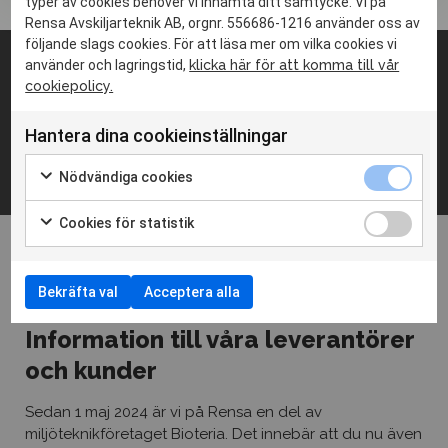
typer av cookies behöver vi inhämta ditt samtycke. Vi på
Jag godkänner hantering av
personuppgifter
Rensa Avskiljarteknik AB, orgnr. 556686-1216 använder oss av
följande slags cookies. För att läsa mer om vilka cookies vi
använder och lagringstid,
klicka här för att komma till vår
SKICKA
Adress
cookiepolicy.
Lindövägen 10
Hantera dina cookieinställningar
186 92 Vallentuna
Nödvändiga cookies
Cookies för statistik
Kontaktinfo
08-541 303 60
info@rensa.se
Bekräfta val
Acceptera alla
Information till våra leverantörer
Sociala medier
och kunder
Linkedin
Facebook
Sedan 1 maj 2024 är vi på Rensa en del av
miljöteknikföretaget Bioteria. Det innebär att du nu även