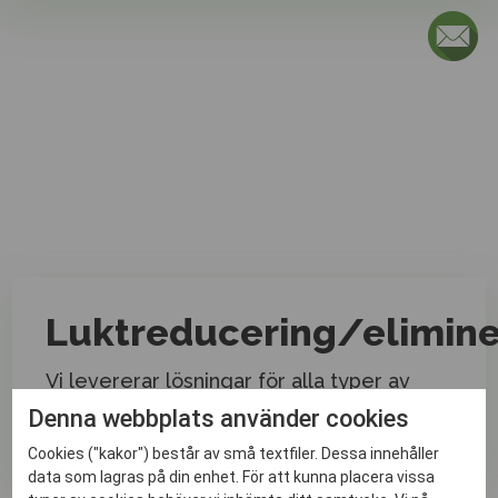
Kontakta oss
Ring oss på 08-541 303 60 eller fyll i nedanstående
så återkommer vi snarast.
Luktreducering/elimine
Vi levererar lösningar för alla typer av
luktproblem. Med vår rådgivning så ser vi
Denna webbplats använder cookies
till att ni får rätt lösning på ert problem.
Cookies ("kakor") består av små textfiler. Dessa innehåller
Max filstorlek: 50 MB.
data som lagras på din enhet. För att kunna placera vissa