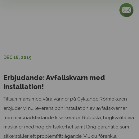
Kontakta oss
Ring oss på 08-541 303 60 eller fyll i nedanstående
så återkommer vi snarast.
DEC 18, 2019
Erbjudande: Avfallskvarn med
installation!
Tillsammans med våra vänner på Cyklande Rörmokaren
erbjuder vi nu leverans och installation av avfallskvarnar
från marknadsledande Insinkerator. Robusta, högkvalitativa
maskiner med hög driftsäkerhet samt lång garantitid som
Max filstorlek: 50 MB.
säkerställer ett problemfritt ägande. Vill du förenkla