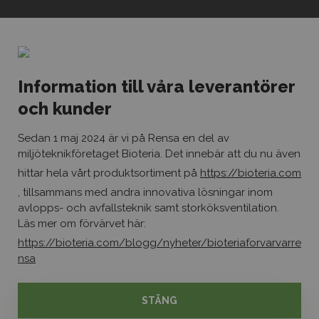
Kontaktinfo
08-541 303 60
info@rensa.se
Information till våra leverantörer
och kunder
Sociala medier
Linkedin
Sedan 1 maj 2024 är vi på Rensa en del av
Facebook
miljöteknikföretaget Bioteria. Det innebär att du nu även
hittar hela vårt produktsortiment på
https://bioteria.com
Copyright © Rensa
, tillsammans med andra innovativa lösningar inom
avlopps- och avfallsteknik samt storköksventilation.
Certifierat enligt ISO i kvalitet/9001 och miljö/14001
Läs mer om förvärvet här:
Cookieinställningar
https://bioteria.com/blogg/nyheter/bioteriaforvarvarre
nsa
STÄNG
Producerad av
webbyrån The Generation