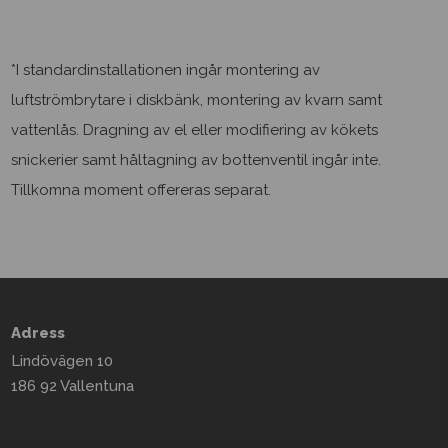
*I standardinstallationen ingår montering av
luftströmbrytare i diskbänk, montering av kvarn samt
vattenlås. Dragning av el eller modifiering av kökets
snickerier samt håltagning av bottenventil ingår inte.
Tillkomna moment offereras separat.
Adress
Lindövägen 10
186 92 Vallentuna