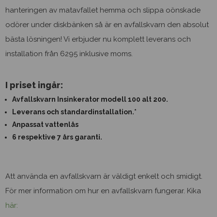
hanteringen av matavfallet hemma och slippa oönskade
Jag godkänner hantering av
personuppgifter
odörer under diskbänken så är en avfallskvarn den absolut
bästa lösningen! Vi erbjuder nu komplett leverans och
SKICKA
installation från 6295 inklusive moms.
I priset ingår:
Avfallskvarn Insinkerator modell 100 alt 200.
Leverans och standardinstallation.*
Anpassat vattenlås
6 respektive 7 års garanti.
Att använda en avfallskvarn är väldigt enkelt och smidigt.
För mer information om hur en avfallskvarn fungerar. Kika
här: