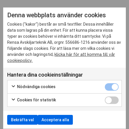
Denna webbplats använder cookies
Vi på Rensa är otroligt glada att få samarbeta med
Cookies ("kakor") består av små textfiler. Dessa innehåller
Stockholms klimatsmartaste rörfirma! Det rimmar väl med
data som lagras på din enhet. För att kunna placera vissa
våran egna miljöprofil och det är en ynnest att få kroka arm
typer av cookies behöver vi inhämta ditt samtycke. Vi på
Rensa Avskiljarteknik AB, orgnr. 556686-1216 använder oss av
med dem för att tillsammans öka utsorteringen av matavfall
följande slags cookies. För att läsa mer om vilka cookies vi
i Stockholm. Cyklande rörmokarna är inte bara grymt
använder och lagringstid,
klicka här för att komma till vår
cookiepolicy.
duktiga utan blev även utsedda till årets VVS-företag 2018!
Deras omdömen på nätet talar sitt tydliga språk och vi
Hantera dina cookieinställningar
kunde inte önskas oss en bättre partner! Kontakta dem här
Nödvändiga cookies
för att boka tid för din installation!
Cookies för statistik
Till bokningen!
Bekräfta val
Acceptera alla