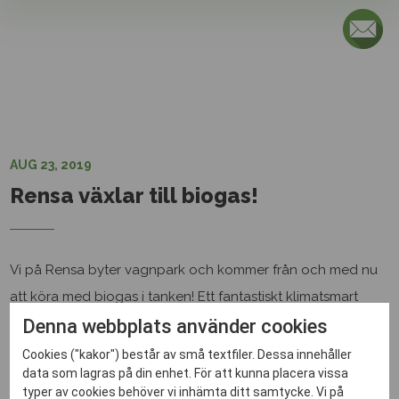
Kontakta oss
Ring oss på 08-541 303 60 eller fyll i nedanstående
så återkommer vi snarast.
AUG 23, 2019
Rensa växlar till biogas!
Vi på Rensa byter vagnpark och kommer från och med nu
att köra med biogas i tanken! Ett fantastiskt klimatsmart
drivmedel som jämte el, vätgas etc förhoppningsvis kan
Denna webbplats använder cookies
göra våra vägar fossilfria inom en snar framtid.
Cookies ("kakor") består av små textfiler. Dessa innehåller
data som lagras på din enhet. För att kunna placera vissa
Max filstorlek: 50 MB.
typer av cookies behöver vi inhämta ditt samtycke. Vi på