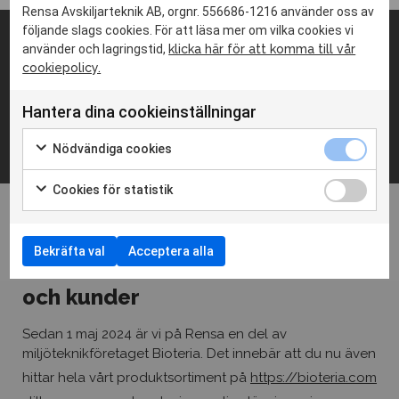
Rensa Avskiljarteknik AB, orgnr. 556686-1216 använder oss av
Jag godkänner hantering av
personuppgifter
följande slags cookies. För att läsa mer om vilka cookies vi
använder och lagringstid,
klicka här för att komma till vår
Adress
cookiepolicy.
SKICKA
Lindövägen 10
186 92 Vallentuna
Hantera dina cookieinställningar
Nödvändiga cookies
Cookies för statistik
Kontaktinfo
08-541 303 60
info@rensa.se
Bekräfta val
Acceptera alla
Information till våra leverantörer
och kunder
Sociala medier
Linkedin
Sedan 1 maj 2024 är vi på Rensa en del av
Facebook
miljöteknikföretaget Bioteria. Det innebär att du nu även
hittar hela vårt produktsortiment på
https://bioteria.com
Copyright © Rensa